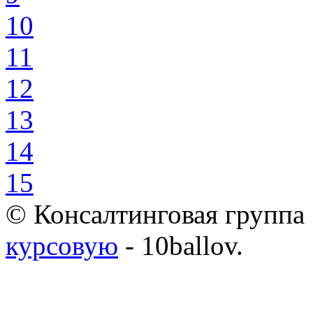
10
11
12
13
14
15
© Консалтинговая группа 
курсовую
- 10ballov.