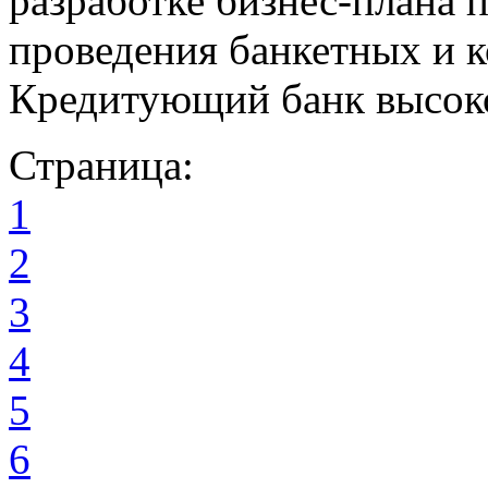
разработке бизнес-плана 
проведения банкетных и 
Кредитующий банк высоко
Страница:
1
2
3
4
5
6